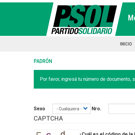
Pasar
al
M
contenido
principal
INICIO
Main
naviga
PADRÓN
Por favor, ingresá tu número de documento, s
Sexo
Nro.
CAPTCHA
¿Cuál es el código de la